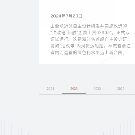
2024年7月23日
由浙能迈领自主设计研发并实施改造的
“油改电”船舶“浙萧山货03306”，正式取
证试运行。这是浙江省首艘自主设计研
发的“油改电”内河货运船舶，标志着浙江
省内河运输的绿色化水平迈上新台阶。
2024
2023
2022
2022