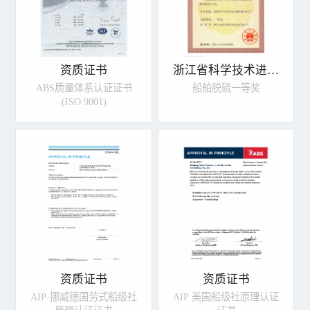
资质证书
浙江省科学技术进步
奖
ABS质量体系认证证书
船舶脱硫一等奖
(ISO 9001)
资质证书
资质证书
AIP-挪威德国劳式船级社
AIP 美国船级社原理认证